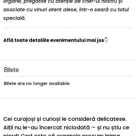
organe, pregătite cu atenție de chef-ul nostru și
asociate cu vinuri atent alese, într-o seară cu totul
specială.
Află toate detaliile evenimentului mai jos
👇
Bilete
Bilete are no longer available
Cei curajoși și curioși le consideră delicatese.
Alții nu le-au încercat niciodată – și nu știu ce
pierd! Cert este că organele precum inima,