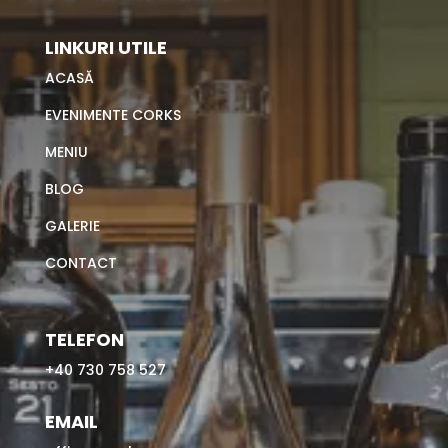
LINKURI UTILE
ACASĂ
EVENIMENTE CORKS
MENIU
BLOG
GALERIE
CONTACT
TELEFON
+40 730 758 527
EMAIL