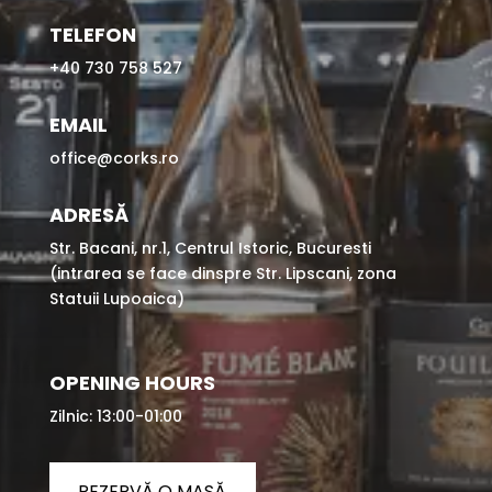
TELEFON
+40 730 758 527
EMAIL
office@corks.ro
ADRESĂ
Str. Bacani, nr.1, Centrul Istoric, Bucuresti
(intrarea se face dinspre Str. Lipscani, zona
Statuii Lupoaica)
OPENING HOURS
Zilnic: 13:00-01:00
REZERVĂ O MASĂ