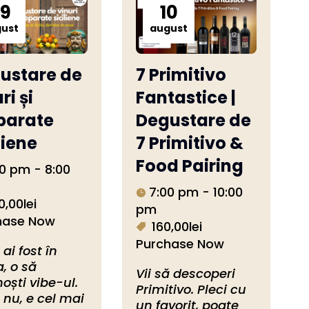
9
10
ust
august
ustare de
7 Primitivo
ri și
Fantastice |
parate
Degustare de
liene
7 Primitivo &
Food Pairing
0 pm - 8:00
7:00 pm - 10:00
0,00lei
pm
hase Now
160,00lei
Purchase Now
ai fost în 
a, o să 
Vii să descoperi 
oști vibe-ul. 
Primitivo. Pleci cu 
nu, e cel mai 
un favorit, poate 