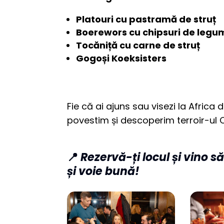
Platouri cu pastramă de struț
Boerewors cu chipsuri de legu
Tocăniță cu carne de struț
Gogoși Koeksisters
Fie că ai ajuns sau visezi la Africa
povestim și descoperim terroir-ul C
📍
Rezervă-ți locul și vino 
și voie bună!