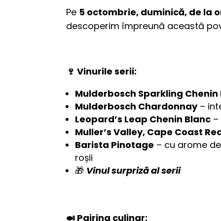
Pe
5 octombrie, duminică, de la o
descoperim împreună această pov
🍷 Vinurile serii:
Mulderbosch Sparkling Chenin
Mulderbosch Chardonnay
– int
Leopard’s Leap Chenin Blanc
– 
Muller’s Valley, Cape Coast Re
Barista Pinotage
– cu arome de 
roșii
🎁
Vinul surpriză al serii
🍛 Pairing culinar: