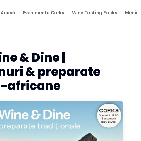
Acasă
Evenimente Corks
Wine Tasting Packs
Meniu
ne & Dine |
nuri & preparate
d-africane