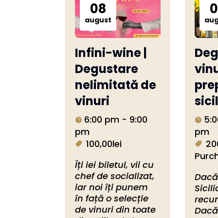
08
0
august
aug
Infini-wine |
Deg
Degustare
vinu
nelimitată de
pre
vinuri
sici
6:00 pm - 9:00
5:0
pm
pm
100,00lei
20
Purc
Îți iei biletul, vii cu 
chef de socializat, 
Dacă 
iar noi îți punem 
Sicili
în față o selecție 
recun
de vinuri din toate 
Dacă 