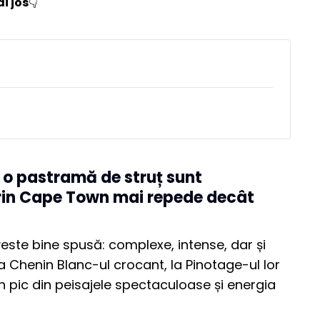
i jos
👇
 o pastramă de struț sunt
prin Cape Town mai repede decât
este bine spusă: complexe, intense, dar și
la Chenin Blanc-ul crocant, la Pinotage-ul lor
n pic din peisajele spectaculoase și energia