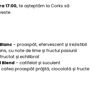
ra 17:00,
te așteptăm la Corks să
este.
 Blanc
– proaspăt, efervescent și irezistibil
ens, cu note de lime și fructul pasiunii
fructat și echilibrat
d Blend
– catifelat și suculent
cafea proaspăt prăjită, ciocolată și fructe