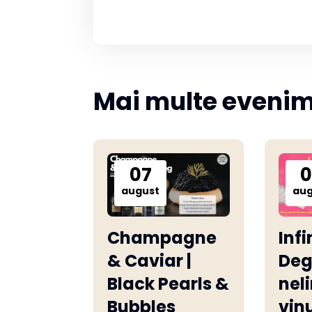
Mai multe eveni
07
0
august
aug
Champagne
Infi
& Caviar |
Deg
Black Pearls &
nel
Bubbles
vinu