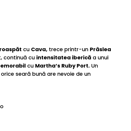
roaspăt
cu
Cava,
trece printr-un
Prâslea
t, continuă cu
intensitatea iberică
a unui
memorabil
cu
Martha’s Ruby Port.
Un
orice seară bună are nevoie de un
lo