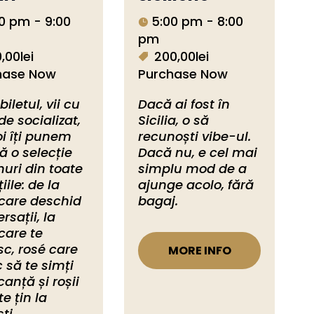
0 pm - 9:00
5:00 pm - 8:00
pm
,00lei
200,00lei
hase Now
Purchase Now
i biletul, vii cu 
Dacă ai fost în 
de socializat, 
Sicilia, o să 
oi îți punem 
recunoști vibe-ul. 
ță o selecție 
Dacă nu, e cel mai 
nuri din toate 
simplu mod de a 
iile: de la 
ajunge acolo, fără 
care deschid 
bagaj.
rsații, la 
care te 
sc, rosé care 
MORE INFO
c să te simți 
canță și roșii 
e țin la 
ti. 