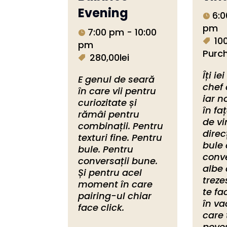
Evening
6:0
pm
7:00 pm - 10:00
100
pm
Purc
280,00lei
Îți ie
E genul de seară 
chef 
în care vii pentru 
iar n
curiozitate și 
în fa
rămâi pentru 
de vi
combinații. Pentru 
direcț
texturi fine. Pentru 
bule 
bule. Pentru 
conve
conversații bune. 
albe 
Și pentru acel 
treze
moment în care 
te fa
pairing-ul chiar 
în va
face click.
care t
poveș