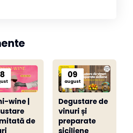
mente
8
09
ust
august
ni-wine |
Degustare de
ustare
vinuri și
imitată de
preparate
ri
siciliene