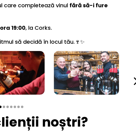
ul care completează vinul
fără să-i fure
 ora 19:00
, la Corks.
ritmul să decidă în locul tău.🍷✨
ienții noștri?