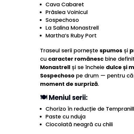
Cava Cabaret
Prâslea Voinicul
Sospechoso
La Salina Monastrell
Martha’s Ruby Port
Traseul serii pornește
spumos
și
p
cu
caracter românesc
bine defini
Monastrell
și se încheie
dulce și 
Sospechoso
pe drum — pentru că 
moment de surpriză
.
🍽
Meniul serii:
Chorizo în reducție de Tempranil
Paste cu nduja
Ciocolată neagră cu chili