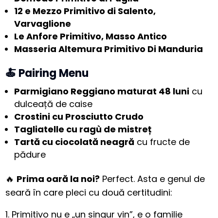
12 e Mezzo Primitivo di Salento,
Varvaglione
Le Anfore Primitivo, Masso Antico
Masseria Altemura Primitivo Di Manduria
🍝 Pairing Menu
Parmigiano Reggiano maturat 48 luni
cu
dulceață de caise
Crostini cu Prosciutto Crudo
Tagliatelle cu ragù de mistreț
Tartă cu ciocolată neagră
cu fructe de
pădure
🔥
Prima oară la noi?
Perfect. Asta e genul de
seară în care pleci cu două certitudini:
Primitivo nu e „un singur vin”, e o familie