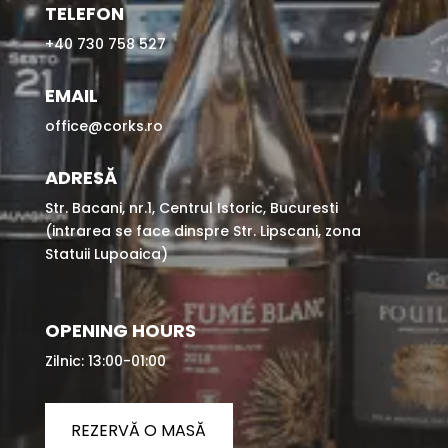
TELEFON
+40 730 758 527
EMAIL
office@corks.ro
ADRESĂ
Str. Bacani, nr.1, Centrul Istoric, Bucuresti
(intrarea se face dinspre Str. Lipscani, zona
Statuii Lupoaica)
OPENING HOURS
Zilnic: 13:00-01:00
REZERVĂ O MASĂ