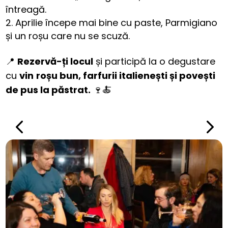
întreagă.
Aprilie începe mai bine cu paste, Parmigiano
și un roșu care nu se scuză.
📍
Rezervă-ți locul
și participă la o degustare
cu
vin
roșu bun, farfurii italienești și povești
de pus la păstrat.
🍷🍝