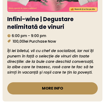
Infini-wine | Degustare
nelimitată de vinuri
6:00 pm - 9:00 pm
100,00lei
Purchase Now
Îți iei biletul, vii cu chef de socializat, iar noi îți 
punem în față o selecție de vinuri din toate 
direcțiile: de la bule care deschid conversații, 
la albe care te trezesc, rosé care te fac să te 
simți în vacanță și roșii care te țin la povești. 
MORE INFO