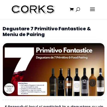
Degustare 7 Primitivo Fantastice &
Meniu de Pairing
📍 Rezervă-ți locul și participă la o degustare cu vin