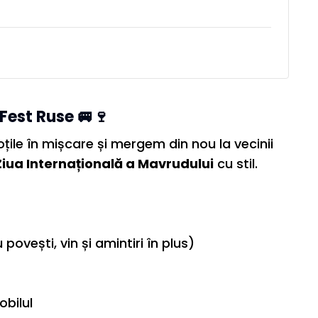
Fest Ruse 🚐🍷
le în mișcare și mergem din nou la vecinii
Ziua Internațională a Mavrudului
cu stil.
povești, vin și amintiri în plus)
bilul