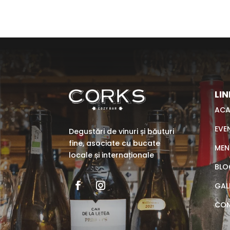
LIN
ACA
EVE
Degustări de vinuri și băuturi
fine, asociate cu bucate
MEN
locale și internaționale
BLO
GAL
CO