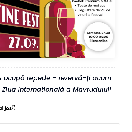
 se ocupă repede - rezervă-ți acum
e Ziua Internațională a Mavrudului!
i jos
👇