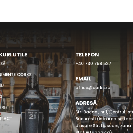
KURI UTILE
TELEFON
SĂ
+40 730 758 527
NIMENTE CORKS
EMAIL
IU
office@corks.ro
G
ADRESĂ
ERIE
Str. Bacani, nr.1, Centrul Ist
NTACT
Bucuresti (intrarea se fac
dinspre Str. Lipscani, zona
Statuii Lupoaica)