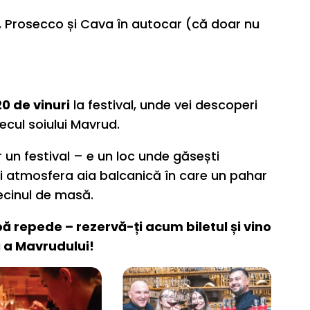
t, Prosecco și Cava în autocar (că doar nu
0 de vinuri
la festival, unde vei descoperi
ecul soiului Mavrud.
 un festival – e un loc unde găsești
 și atmosfera aia balcanică în care un pahar
vecinul de masă.
upă repede – rezervă-ți acum biletul și vino
ă a Mavrudului!