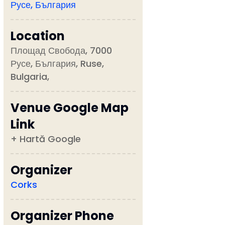
Русе, България
Location
Площад Свобода, 7000
Русе, България, Ruse,
Bulgaria,
Venue Google Map
Link
+ Hartă Google
Organizer
Corks
Organizer Phone