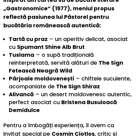
„Gastronomice” (1977), meniul propus
reflectă pasiunea lui Păstorel pentru
bucătăria românească autentică:
Tartă cu praz
– un aperitiv delicat, asociat
cu
Spumant Shine Alb Brut
Tuslama
– o supă tradițională
reinterpretată, servită alături de
The Sign
Fetească Neagră Wild
Pârjoale moldovenești
– chiftele suculente,
acompaniate de
The Sign Shiraz
Alivancă
– un desert moldovenesc autentic,
perfect asociat cu
Bristena Busuioacă
Demidulce
Pentru a îmbogăți experiența, îl avem ca
invitat special pe
Cosmin Ciotloș
, critic și