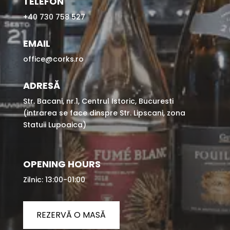
TELEFON
+40 730 758 527
EMAIL
office@corks.ro
ADRESĂ
Str. Bacani, nr.1, Centrul Istoric, Bucuresti
(intrarea se face dinspre Str. Lipscani, zona
Statuii Lupoaica)
OPENING HOURS
Zilnic: 13:00-01:00
REZERVĂ O MASĂ