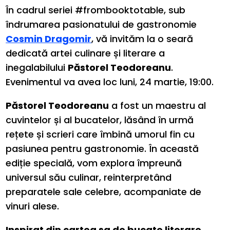
În cadrul seriei #frombooktotable, sub
îndrumarea pasionatului de gastronomie
Cosmin Dragomir
, vă invităm la o seară
dedicată artei culinare și literare a
inegalabilului
Păstorel Teodoreanu
.
Evenimentul va avea loc luni, 24 martie, 19:00.
Păstorel Teodoreanu
a fost un maestru al
cuvintelor și al bucatelor, lăsând în urmă
rețete și scrieri care îmbină umorul fin cu
pasiunea pentru gastronomie. În această
ediție specială, vom explora împreună
universul său culinar, reinterpretând
preparatele sale celebre, acompaniate de
vinuri alese.
Inspirat din cartea sa de bucate literare