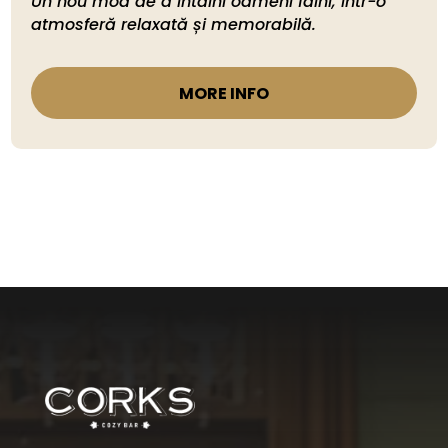
Un nou mod de a întâlni oameni faini, într-o 
MORE INFO