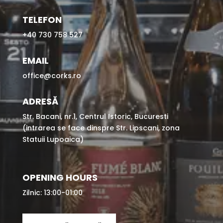
TELEFON
+40 730 758 527
EMAIL
office@corks.ro
ADRESĂ
Str. Bacani, nr.1, Centrul Istoric, Bucuresti
(intrarea se face dinspre Str. Lipscani, zona
Statuii Lupoaica)
OPENING HOURS
Zilnic: 13:00-01:00