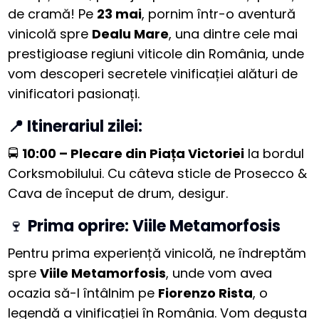
de cramă! Pe
23 mai
, pornim într-o aventură
vinicolă spre
Dealu Mare
, una dintre cele mai
prestigioase regiuni viticole din România, unde
vom descoperi secretele vinificației alături de
vinificatori pasionați.
📍 Itinerariul zilei:
🚍
10:00 – Plecare din Piața Victoriei
la bordul
Corksmobilului. Cu câteva sticle de Prosecco &
Cava de început de drum, desigur.
🍷
Prima oprire: Viile Metamorfosis
Pentru prima experiență vinicolă, ne îndreptăm
spre
Viile Metamorfosis
, unde vom avea
ocazia să-l întâlnim pe
Fiorenzo Rista
, o
legendă a vinificației în România. Vom degusta