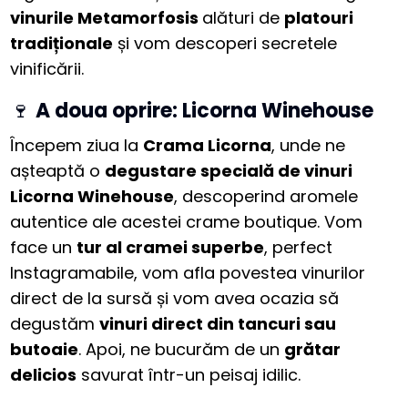
vinurile Metamorfosis
alături de
platouri
tradiționale
și vom descoperi secretele
vinificării.
🍷
A doua oprire: Licorna Winehouse
Începem ziua la
Crama Licorna
, unde ne
așteaptă o
degustare specială de vinuri
Licorna Winehouse
, descoperind aromele
autentice ale acestei crame boutique. Vom
face un
tur al cramei superbe
, perfect
Instagramabile, vom afla povestea vinurilor
direct de la sursă și vom avea ocazia să
degustăm
vinuri direct din tancuri sau
butoaie
. Apoi, ne bucurăm de un
grătar
delicios
savurat într-un peisaj idilic.