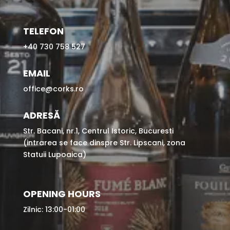
TELEFON
+40 730 758 527
EMAIL
office@corks.ro
ADRESĂ
Str. Bacani, nr.1, Centrul Istoric, Bucuresti
(intrarea se face dinspre Str. Lipscani, zona
Statuii Lupoaica)
OPENING HOURS
Zilnic: 13:00-01:00