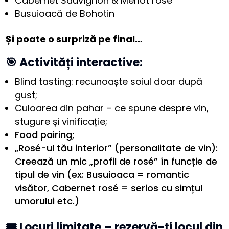
Cabernet Sauvignon & Merlot rosé
Busuioacă de Bohotin
Și poate o surpriză pe final…
🎯 Activități interactive:
Blind tasting: recunoaște soiul doar după
gust;
Culoarea din pahar – ce spune despre vin,
stugure și vinificație;
Food pairing;
„Rosé-ul tău interior” (personalitate de vin):
Creează un mic „profil de rosé” în funcție de
tipul de vin (ex: Busuioaca = romantic
visător, Cabernet rosé = serios cu simțul
umorului etc.)
🎟 Locuri limitate – rezervă-ți locul din