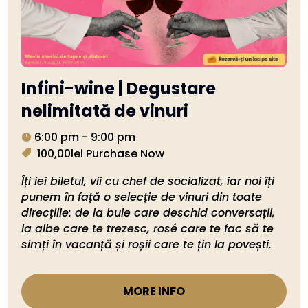
Infini-wine | Degustare
nelimitată de vinuri
6:00 pm - 9:00 pm
100,00lei
Purchase Now
Îți iei biletul, vii cu chef de socializat, iar noi îți 
punem în față o selecție de vinuri din toate 
direcțiile: de la bule care deschid conversații, 
la albe care te trezesc, rosé care te fac să te 
simți în vacanță și roșii care te țin la povești. 
MORE INFO