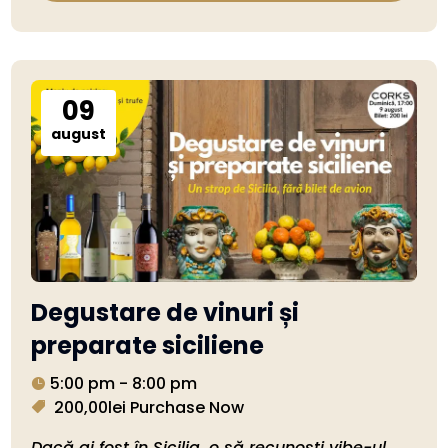
09
august
Degustare de vinuri și
preparate siciliene
5:00 pm - 8:00 pm
200,00lei
Purchase Now
Dacă ai fost în Sicilia, o să recunoști vibe-ul. 