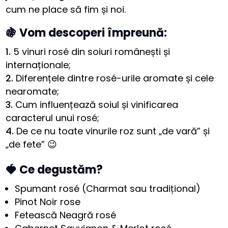
cum ne place să fim și noi.
🍇 Vom descoperi împreună:
5 vinuri rosé din soiuri românești și
internaționale;
Diferențele dintre rosé-urile aromate și cele
nearomate;
Cum influențează soiul și vinificarea
caracterul unui rosé;
De ce nu toate vinurile roz sunt „de vară” și
„de fete” 😉
🍓 Ce degustăm?
Spumant rosé (Charmat sau tradițional)
Pinot Noir rose
Fetească Neagră rosé