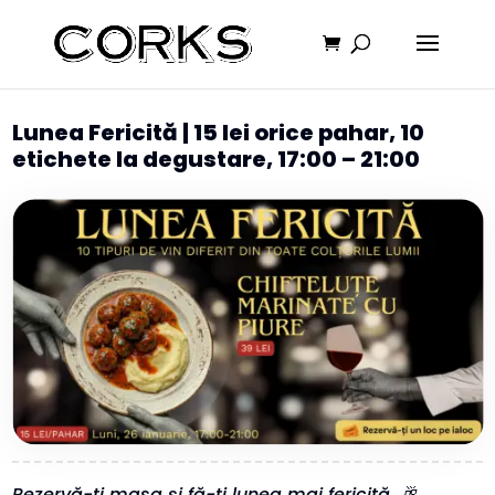
Lunea Fericită | 15 lei orice pahar, 10
etichete la degustare, 17:00 – 21:00
Rezervă-ți masa și fă-ți lunea mai fericită. 🥂