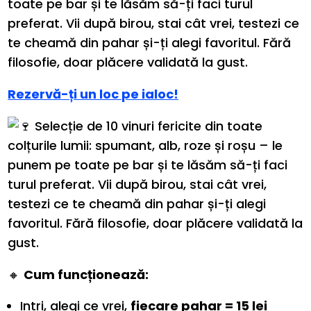
toate pe bar și te lăsăm să-ți faci turul
preferat. Vii după birou, stai cât vrei, testezi ce
te cheamă din pahar și-ți alegi favoritul. Fără
filosofie, doar plăcere validată la gust.
Rezervă-ți un loc pe ialoc!
Selecție de 10 vinuri fericite din toate
colțurile lumii: spumant, alb, roze și roșu – le
punem pe toate pe bar și te lăsăm să-ți faci
turul preferat. Vii după birou, stai cât vrei,
testezi ce te cheamă din pahar și-ți alegi
favoritul. Fără filosofie, doar plăcere validată la
gust.
🔸
Cum funcționează:
Intri, alegi ce vrei,
fiecare pahar = 15 lei