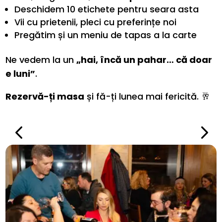
Deschidem 10 etichete pentru seara asta
Vii cu prietenii, pleci cu preferințe noi
Pregătim și un meniu de tapas a la carte
Ne vedem la un
„hai, încă un pahar… că doar
e luni”
.
Rezervă-ți masa
și fă-ți lunea mai fericită. 🥂