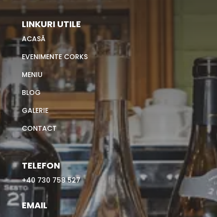
LINKURI UTILE
ACASĂ
EVENIMENTE CORKS
MENIU
BLOG
GALERIE
CONTACT
TELEFON
+40 730 758 527
EMAIL