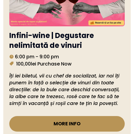
Infini-wine | Degustare
nelimitată de vinuri
6:00 pm - 9:00 pm
100,00lei
Purchase Now
Îți iei biletul, vii cu chef de socializat, iar noi îți 
punem în față o selecție de vinuri din toate 
direcțiile: de la bule care deschid conversații, 
la albe care te trezesc, rosé care te fac să te 
simți în vacanță și roșii care te țin la povești. 
MORE INFO