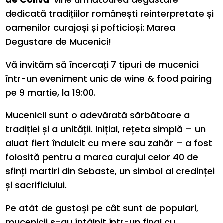
dedicată tradițiilor românești reinterpretate și
oamenilor curajoși și pofticioși: Marea
Degustare de Mucenici!
Vă invităm să încercați 7 tipuri de mucenici
într-un eveniment unic de wine & food pairing
pe 9 martie, la 19:00.
Mucenicii sunt o adevărată sărbătoare a
tradiției și a unității. Inițial, rețeta simplă – un
aluat fiert îndulcit cu miere sau zahăr – a fost
folosită pentru a marca curajul celor 40 de
sfinți martiri din Sebaste, un simbol al credinței
și sacrificiului.
Pe atât de gustoși pe cât sunt de populari,
mucenicii s-au întâlnit într-un final cu