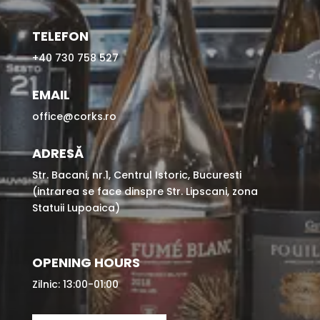
TELEFON
+40 730 758 527
EMAIL
office@corks.ro
ADRESĂ
Str. Bacani, nr.1, Centrul Istoric, Bucuresti
(intrarea se face dinspre Str. Lipscani, zona
Statuii Lupoaica)
OPENING HOURS
Zilnic: 13:00-01:00