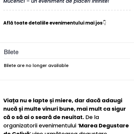
Mucenici – un eveniment de plăceri infinite!
Află toate detaliile evenimentului mai jos
👇
Bilete
Bilete are no longer available
Viața nu e lapte și miere, dar dacă adaugi
nucă și multe vinuri bune, mai mult ca sigur
că o să ai o seară de neuitat.
De la
organizatorii evenimentului ‘
Marea Degustare
de Colivă
’ vine următoarea degustare