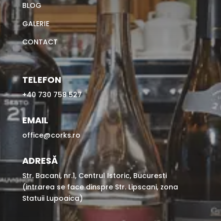
BLOG
GALERIE
CONTACT
TELEFON
+40 730 758 527
EMAIL
office@corks.ro
ADRESĂ
Str. Bacani, nr.1, Centrul Istoric, Bucuresti
(intrarea se face dinspre Str. Lipscani, zona
Statuii Lupoaica)