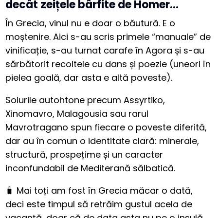
decât zeițele bârfite de Homer…
În Grecia, vinul nu e doar o băutură. E o
moștenire. Aici s-au scris primele “manuale” de
vinificație, s-au turnat carafe în Agora și s-au
sărbătorit recoltele cu dans și poezie (uneori în
pielea goală, dar asta e altă poveste).
Soiurile autohtone precum Assyrtiko,
Xinomavro, Malagousia sau rarul
Mavrotragano spun fiecare o poveste diferită,
dar au în comun o identitate clară: minerale,
structură, prospețime și un caracter
inconfundabil de Mediterană sălbatică.
🧳 Mai toți am fost în Grecia măcar o dată,
deci este timpul să retrăim gustul acela de
vacanță, doar că de data asta nu pe o insulă,