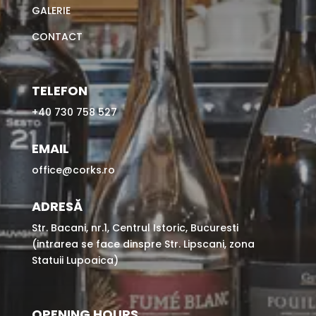
GALERIE
CONTACT
TELEFON
+40 730 758 527
EMAIL
office@corks.ro
ADRESĂ
Str. Bacani, nr.1, Centrul Istoric, Bucuresti
(intrarea se face dinspre Str. Lipscani, zona
Statuii Lupoaica)
OPENING HOURS