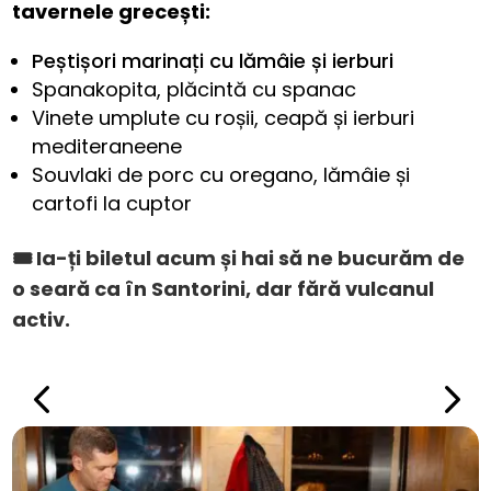
tavernele grecești:
Peștișori marinați cu lămâie și ierburi
Spanakopita, plăcintă cu spanac
Vinete umplute cu roșii, ceapă și ierburi
mediteraneene
Souvlaki de porc cu oregano, lămâie și
cartofi la cuptor
🎟️ Ia-ți biletul acum și hai să ne bucurăm de
o seară ca în Santorini, dar fără vulcanul
activ.