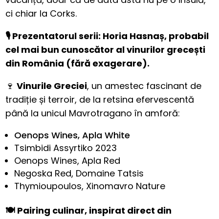
ci chiar la Corks.
🎙️ Prezentatorul serii: Horia Hasnaș, probabil
cel mai bun cunoscător al vinurilor grecești
din România (fără exagerare).
🍷
Vinurile Greciei
, un amestec fascinant de
tradiție și terroir, de la retsina efervescentă
până la unicul Mavrotragano în amforă:
Oenops Wines, Apla White
Tsimbidi Assyrtiko 2023
Oenops Wines, Apla Red
Negoska Red, Domaine Tatsis
Thymioupoulos, Xinomavro Nature
🍽️ Pairing culinar, inspirat direct din