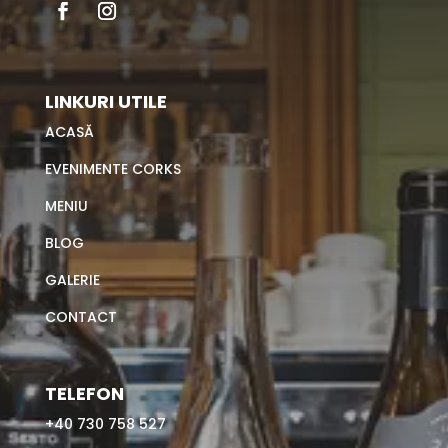
LINKURI UTILE
ACASĂ
EVENIMENTE CORKS
MENIU
BLOG
GALERIE
CONTACT
TELEFON
+40 730 758 527