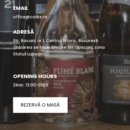
EMAIL
office@corks.ro
ADRESĂ
Str. Bacani, nr.1, Centrul Istoric, Bucuresti
(intrarea se face dinspre Str. Lipscani, zona
Statuii Lupoaica)
OPENING HOURS
Zilnic: 13:00-01:00
REZERVĂ O MASĂ