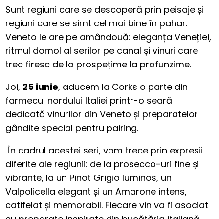
Sunt regiuni care se descoperă prin peisaje și
regiuni care se simt cel mai bine în pahar.
Veneto le are pe amândouă: eleganța Veneției,
ritmul domol al serilor pe canal și vinuri care
trec firesc de la prospețime la profunzime.
Joi,
25 iunie
, aducem la Corks o parte din
farmecul nordului Italiei printr-o seară
dedicată vinurilor din Veneto și preparatelor
gândite special pentru pairing.
În cadrul acestei seri, vom trece prin expresii
diferite ale regiunii: de la prosecco-uri fine și
vibrante, la un Pinot Grigio luminos, un
Valpolicella elegant și un Amarone intens,
catifelat și memorabil. Fiecare vin va fi asociat
cu preparate inspirate din bucătăria italiană,