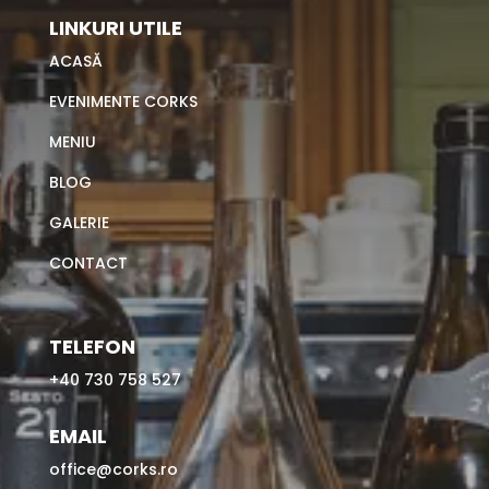
LINKURI UTILE
ACASĂ
EVENIMENTE CORKS
MENIU
BLOG
GALERIE
CONTACT
TELEFON
+40 730 758 527
EMAIL
office@corks.ro