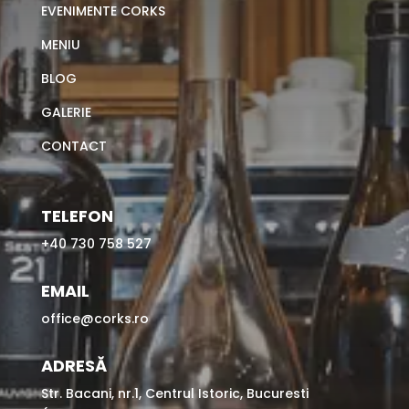
EVENIMENTE CORKS
MENIU
BLOG
GALERIE
CONTACT
TELEFON
+40 730 758 527
EMAIL
office@corks.ro
ADRESĂ
Str. Bacani, nr.1, Centrul Istoric, Bucuresti