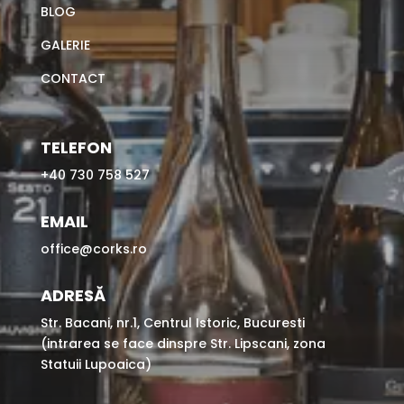
BLOG
GALERIE
CONTACT
TELEFON
+40 730 758 527
EMAIL
office@corks.ro
ADRESĂ
Str. Bacani, nr.1, Centrul Istoric, Bucuresti
(intrarea se face dinspre Str. Lipscani, zona
Statuii Lupoaica)