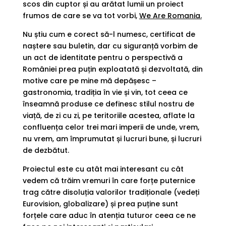
scos din cuptor și au arătat lumii un proiect
frumos de care se va tot vorbi,
We Are Romania.
Nu știu cum e corect să-l numesc, certificat de
naștere sau buletin, dar cu siguranță vorbim de
un act de identitate pentru o perspectivă a
României prea puțin exploatată și dezvoltată, din
motive care pe mine mă depășesc –
gastronomia, tradiția în vie și vin, tot ceea ce
înseamnă produse ce definesc stilul nostru de
viață, de zi cu zi, pe teritoriile acestea, aflate la
confluența celor trei mari imperii de unde, vrem,
nu vrem, am împrumutat și lucruri bune, și lucruri
de dezbătut.
Proiectul este cu atât mai interesant cu cât
vedem că trăim vremuri în care forțe puternice
trag către disoluția valorilor tradiționale (vedeți
Eurovision, globalizare) și prea puține sunt
forțele care aduc în atenția tuturor ceea ce ne