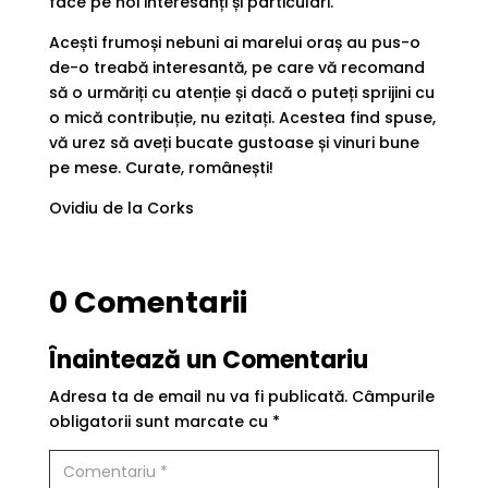
face pe noi interesanți și particulari.
Acești frumoși nebuni ai marelui oraș au pus-o
de-o treabă interesantă, pe care vă recomand
să o urmăriți cu atenție și dacă o puteți sprijini cu
o mică contribuție, nu ezitați. Acestea find spuse,
vă urez să aveți bucate gustoase și vinuri bune
pe mese. Curate, românești!
Ovidiu de la Corks
0 Comentarii
Înaintează un Comentariu
Adresa ta de email nu va fi publicată.
Câmpurile
obligatorii sunt marcate cu
*