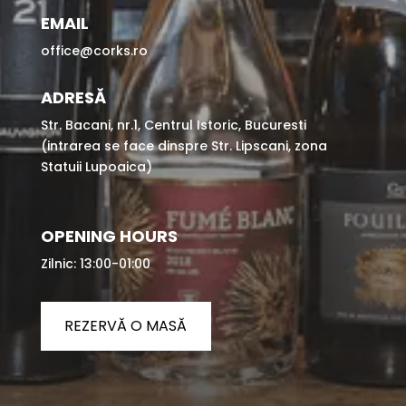
EMAIL
office@corks.ro
ADRESĂ
Str. Bacani, nr.1, Centrul Istoric, Bucuresti
(intrarea se face dinspre Str. Lipscani, zona
Statuii Lupoaica)
OPENING HOURS
Zilnic: 13:00-01:00
REZERVĂ O MASĂ