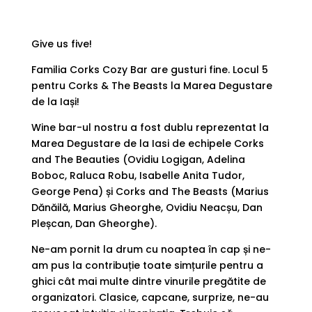
Give us five!
Familia Corks Cozy Bar are gusturi fine. Locul 5
pentru Corks & The Beasts la Marea Degustare
de la Iași!
Wine bar-ul nostru a fost dublu reprezentat la
Marea Degustare de la Iasi de echipele Corks
and The Beauties (Ovidiu Logigan, Adelina
Boboc, Raluca Robu, Isabelle Anita Tudor,
George Pena) și Corks and The Beasts (Marius
Dănăilă, Marius Gheorghe, Ovidiu Neacșu, Dan
Pleșcan, Dan Gheorghe).
Ne-am pornit la drum cu noaptea în cap și ne-
am pus la contribuție toate simțurile pentru a
ghici cât mai multe dintre vinurile pregătite de
organizatori. Clasice, capcane, surprize, ne-au