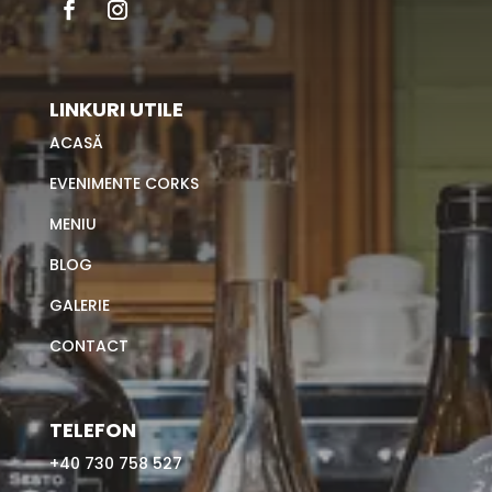
LINKURI UTILE
ACASĂ
EVENIMENTE CORKS
MENIU
BLOG
GALERIE
CONTACT
TELEFON
+40 730 758 527