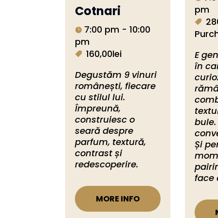
Cotnari
pm
28
7:00 pm - 10:00
Purc
pm
160,00lei
E gen
în ca
Degustăm 9 vinuri 
curio
românești, fiecare 
rămâ
cu stilul lui. 
combi
Împreună, 
textu
construiesc o 
bule.
seară despre 
conve
parfum, textură, 
Și pe
contrast și 
mome
redescoperire.
pairi
face 
MORE INFO