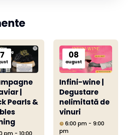
mente
7
08
ust
august
ampagne
Infini-wine |
aviar |
Degustare
ck Pearls &
nelimitată de
bles
vinuri
ning
6:00 pm - 9:00
pm
0 pm - 10:00