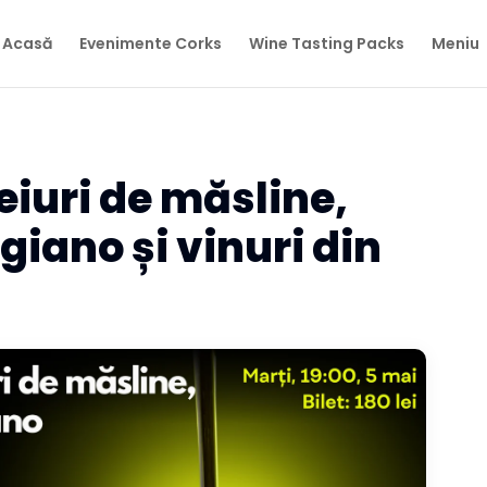
Acasă
Evenimente Corks
Wine Tasting Packs
Meniu
eiuri de măsline,
iano și vinuri din