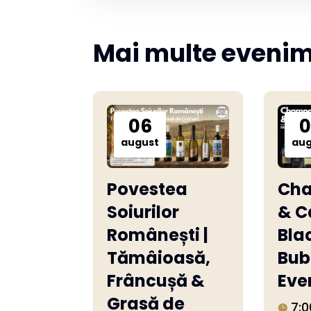
Mai multe eveni
06
0
august
aug
Povestea
Ch
Soiurilor
& C
Românești |
Bla
Tămâioasă,
Bub
Frâncușă &
Eve
Grasă de
7:0