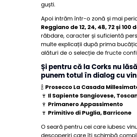
guști.
Apoi intrăm într-o zonă și mai peri
Reggiano de 12, 24, 48, 72 și 100 d
răbdare, caracter și suficientă per
multe explicații după prima bucă
alături de o selecție de fructe confi
Și pentru că la Corks nu lă
punem totul în dialog cu vinu
🍾
Prosecco La Casada Millesimat
🍷
Il Sapiente Sangiovese, Tosca
🍷
Primanero Appassimento
🍷
Primitivo di Puglia, Barricone
O seară pentru cei care iubesc vinul,
descoperiri care îți schimbă comple