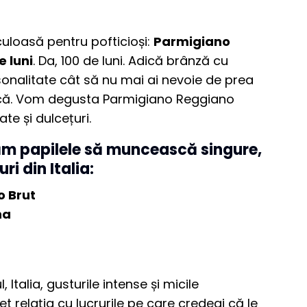
culoasă pentru pofticioși:
Parmigiano
e luni
. Da, 100 de luni. Adică brânză cu
sonalitate cât să nu mai ai nevoie de prea
țică. Vom degusta Parmigiano Reggiano
ate și dulcețuri.
săm papilele să muncească singure,
ri din Italia:
o Brut
na
 Italia, gusturile intense și micile
t relația cu lucrurile pe care credeai că le