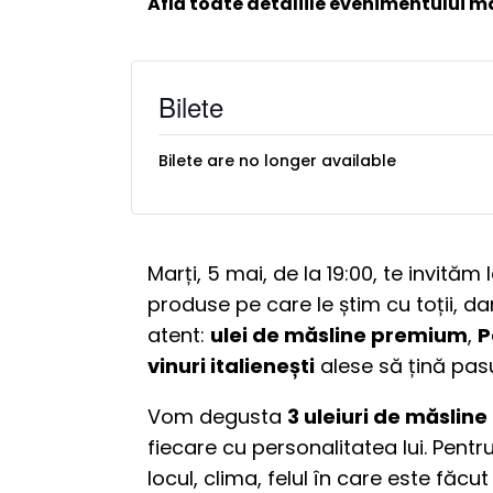
Află toate detaliile evenimentului ma
Bilete
Bilete are no longer available
Marți, 5 mai, de la 19:00, te invită
produse pe care le știm cu toții, d
atent:
ulei de măsline premium
,
P
vinuri italienești
alese să țină pasu
Vom degusta
3 uleiuri de măsline
fiecare cu personalitatea lui. Pentru 
locul, clima, felul în care este făcut