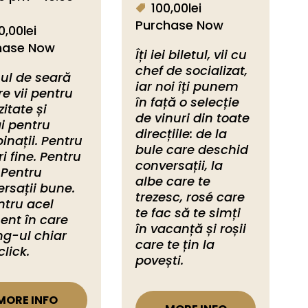
100,00lei
Purchase Now
0,00lei
hase Now
Îți iei biletul, vii cu 
chef de socializat, 
ul de seară 
iar noi îți punem 
re vii pentru 
în față o selecție 
zitate și 
de vinuri din toate 
i pentru 
direcțiile: de la 
nații. Pentru 
bule care deschid 
ri fine. Pentru 
conversații, la 
 Pentru 
albe care te 
rsații bune. 
trezesc, rosé care 
ntru acel 
te fac să te simți 
nt în care 
în vacanță și roșii 
ng-ul chiar 
care te țin la 
click.
povești. 
MORE INFO