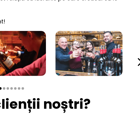
t!
ienții noștri?