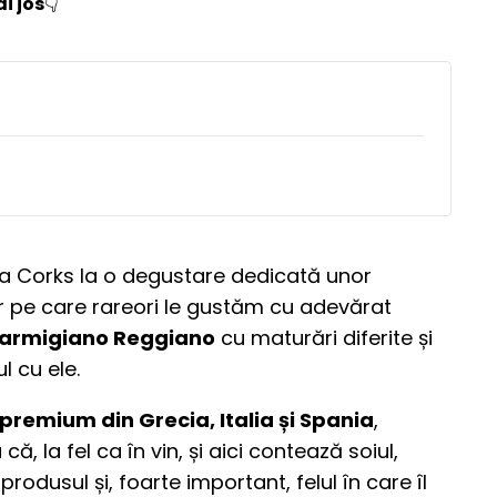
i jos
👇
m la Corks la o degustare dedicată unor
ar pe care rareori le gustăm cu adevărat
armigiano Reggiano
cu maturări diferite și
l cu ele.
 premium din Grecia, Italia și Spania
,
că, la fel ca în vin, și aici contează soiul,
 produsul și, foarte important, felul în care îl