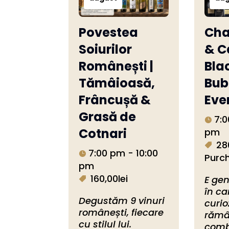
Povestea
Ch
Soiurilor
& C
Românești |
Bla
Tămâioasă,
Bub
Frâncușă &
Eve
Grasă de
7:0
Cotnari
pm
28
7:00 pm - 10:00
Purc
pm
160,00lei
E gen
în ca
Degustăm 9 vinuri 
curio
românești, fiecare 
rămâ
cu stilul lui. 
combi