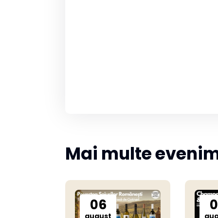
Mai multe eveni
06
0
august
aug