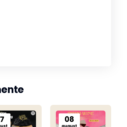
mente
7
08
ust
august