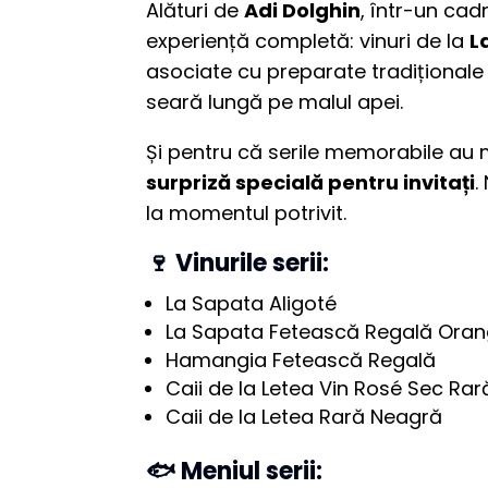
Alături de
Adi Dolghin
, într-un cad
experiență completă: vinuri de la
L
asociate cu preparate tradiționale 
seară lungă pe malul apei.
Și pentru că serile memorabile au 
surpriză specială pentru invitați
.
la momentul potrivit.
🍷 Vinurile serii:
La Sapata Aligoté
La Sapata Fetească Regală Ora
Hamangia Fetească Regală
Caii de la Letea Vin Rosé Sec Ra
Caii de la Letea Rară Neagră
🐟 Meniul serii: