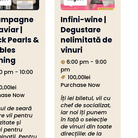
ampagne
Infini-wine |
aviar |
Degustare
ck Pearls &
nelimitată de
bles
vinuri
ning
6:00 pm - 9:00
pm
0 pm - 10:00
100,00lei
Purchase Now
0,00lei
hase Now
Îți iei biletul, vii cu 
chef de socializat, 
ul de seară 
iar noi îți punem 
re vii pentru 
în față o selecție 
zitate și 
de vinuri din toate 
i pentru 
direcțiile: de la 
nații. Pentru 