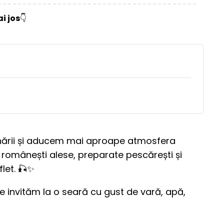
i jos
👇
unării și aducem mai aproape atmosfera
ri românești alese, preparate pescărești și
let. 🎣✨
 te invităm la o seară cu gust de vară, apă,