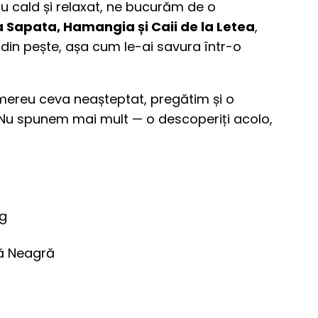
ru cald și relaxat, ne bucurăm de o
a Sapata, Hamangia și Caii de la Letea
,
din pește, așa cum le-ai savura într-o
mereu ceva neașteptat, pregătim și o
Nu spunem mai mult — o descoperiți acolo,
ng
ră Neagră