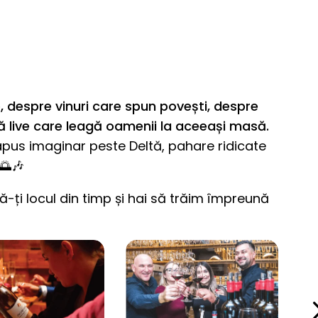
, despre vinuri care spun povești, despre
ă live care leagă oamenii la aceeași masă.
apus imaginar peste Deltă, pahare ridicate
🌅🎶
vă-ți locul din timp și hai să trăim împreună