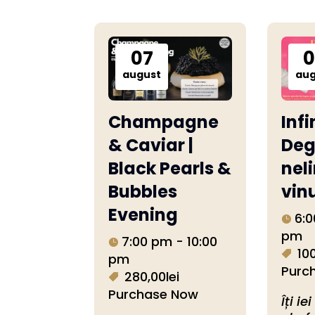
07
0
august
aug
Champagne
Infi
& Caviar |
Deg
Black Pearls &
nel
Bubbles
vinu
Evening
6:0
pm
7:00 pm - 10:00
100
pm
Purc
280,00lei
Purchase Now
Îți ie