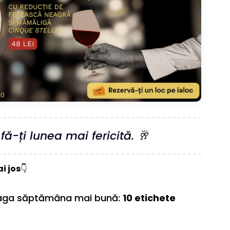
ă-ți lunea mai fericită. 🥂
i jos
👇
reaga săptămâna mai bună:
10 etichete