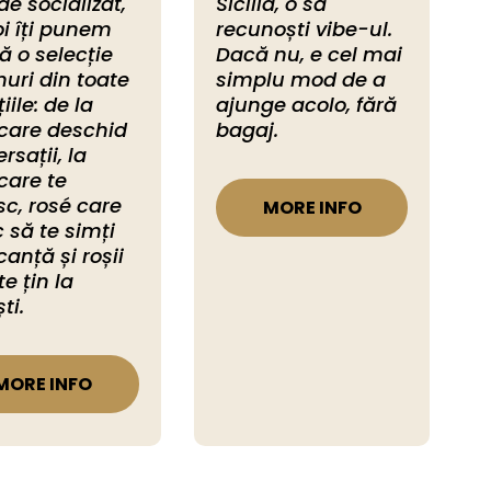
de socializat, 
Sicilia, o să 
oi îți punem 
recunoști vibe-ul. 
ță o selecție 
Dacă nu, e cel mai 
nuri din toate 
simplu mod de a 
iile: de la 
ajunge acolo, fără 
care deschid 
bagaj.
rsații, la 
care te 
sc, rosé care 
MORE INFO
c să te simți 
canță și roșii 
e țin la 
ti. 
MORE INFO