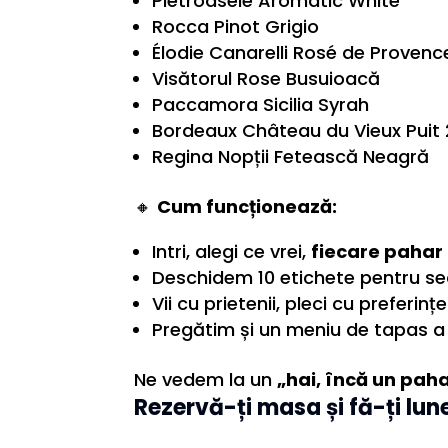
Pietroasele Aromatic White
Rocca Pinot Grigio
Élodie Canarelli Rosé de Provenc
Visătorul Rose Busuioacă
Paccamora Sicilia Syrah
Bordeaux Château du Vieux Puit 
Regina Nopții Fetească Neagră
🔸
Cum funcționează:
Intri, alegi ce vrei,
fiecare pahar =
Deschidem 10 etichete pentru s
Vii cu prietenii, pleci cu preferințe
Pregătim și un meniu de tapas a 
Ne vedem la un
„hai, încă un paha
Rezervă-ți masa
și fă-ți lun