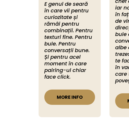
chef 
E genul de seară 
iar n
în care vii pentru 
în fa
curiozitate și 
de vi
rămâi pentru 
direcț
combinații. Pentru 
bule 
texturi fine. Pentru 
conve
bule. Pentru 
albe 
conversații bune. 
treze
Și pentru acel 
te fa
moment în care 
în va
pairing-ul chiar 
care t
face click.
poveș
MORE INFO