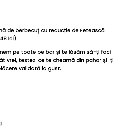
ă de berbecuț cu reducție de Fetească
8 lei).
 punem pe toate pe bar și te lăsăm să-ți faci
cât vrei, testezi ce te cheamă din pahar și-ți
 plăcere validată la gust.
d