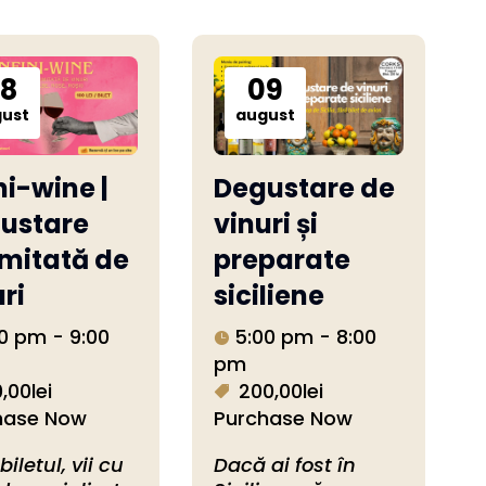
8
09
ust
august
ni-wine |
Degustare de
ustare
vinuri și
imitată de
preparate
ri
siciliene
0 pm - 9:00
5:00 pm - 8:00
pm
,00lei
200,00lei
hase Now
Purchase Now
i biletul, vii cu 
Dacă ai fost în 