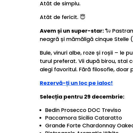
Atât de simplu.
Atât de fericit. 😇
Avem și un super-star:
🐑 Pastram
neagră și mămăligă cinque Stelle (4
Bule, vinuri albe, roze și roșii – le
turul preferat. Vii după birou, stai 
alegi favoritul. Fără filosofie, doar
Rezervă-ți un loc pe ialoc!
Selecția pentru 29 decembrie:
Bedin Prosecco DOC Treviso
Paccamora Sicilia Cataratto
Grande Forte Chardonnay Oake