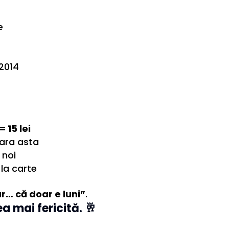
e
2014
 15 lei
eara asta
 noi
la carte
r… că doar e luni”
.
ea mai fericită. 🥂