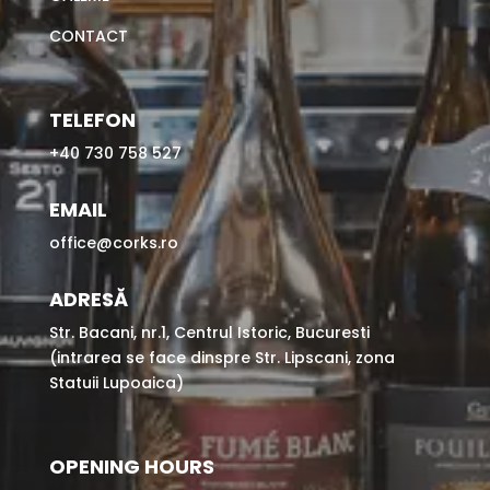
CONTACT
TELEFON
+40 730 758 527
EMAIL
office@corks.ro
ADRESĂ
Str. Bacani, nr.1, Centrul Istoric, Bucuresti
(intrarea se face dinspre Str. Lipscani, zona
Statuii Lupoaica)
OPENING HOURS