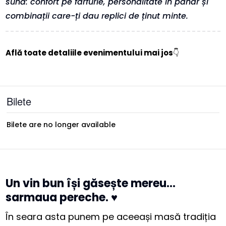
sună: confort pe farfurie, personalitate în pahar și
combinații care-ți dau replici de ținut minte.
Află toate detaliile evenimentului mai jos
👇
Bilete
Bilete are no longer available
Un vin bun își găsește mereu…
sarmaua pereche. ♥️
În seara asta punem pe aceeași masă tradiția