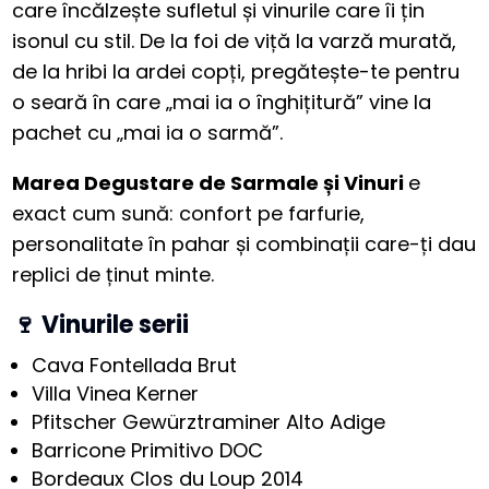
care încălzește sufletul și vinurile care îi țin
isonul cu stil. De la foi de viță la varză murată,
de la hribi la ardei copți, pregătește-te pentru
o seară în care „mai ia o înghițitură” vine la
pachet cu „mai ia o sarmă”.
Marea Degustare de Sarmale și Vinuri
e
exact cum sună: confort pe farfurie,
personalitate în pahar și combinații care-ți dau
replici de ținut minte.
🍷 Vinurile serii
Cava Fontellada Brut
Villa Vinea Kerner
Pfitscher Gewürztraminer Alto Adige
Barricone Primitivo DOC
Bordeaux Clos du Loup 2014