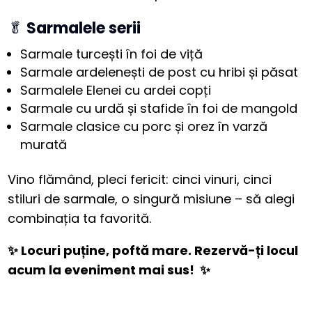
🥬
Sarmalele serii
Sarmale turcești în foi de viță
Sarmale ardelenești de post cu hribi și păsat
Sarmalele Elenei cu ardei copți
Sarmale cu urdă și stafide în foi de mangold
Sarmale clasice cu porc și orez în varză
murată
Vino flămând, pleci fericit: cinci vinuri, cinci
stiluri de sarmale, o singură misiune – să alegi
combinația ta favorită.
✨ Locuri puține, poftă mare. Rezervă-ți locul
acum la eveniment mai sus! ✨