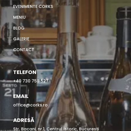
EVENIMENTE CORKS
MENIU
BLOG
GALERIE
CONTACT
TELEFON
+40 730 758 527
EMAIL
office@corks.ro
ADRESĂ
Str. Bacani, nr.1, Centrul Istoric, Bucuresti