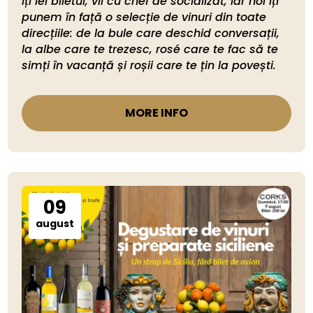
Îți iei biletul, vii cu chef de socializat, iar noi îți 
punem în față o selecție de vinuri din toate 
direcțiile: de la bule care deschid conversații, 
la albe care te trezesc, rosé care te fac să te 
simți în vacanță și roșii care te țin la povești. 
MORE INFO
09
august