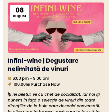
08
august
Infini-wine | Degustare
nelimitată de vinuri
6:00 pm - 9:00 pm
100,00lei
Purchase Now
Îți iei biletul, vii cu chef de socializat, iar noi îți 
punem în față o selecție de vinuri din toate 
direcțiile: de la bule care deschid conversații, 
la albe care te trezesc, rosé care te fac să te 