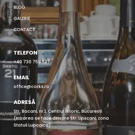
BLOG
GALERIE
CONTACT
TELEFON
+40 730 758 527
EMAIL
office@corks.ro
ADRESĂ
Str. Bacani, nr.1, Centrul Istoric, Bucuresti
(intrarea se face dinspre Str. Lipscani, zona
Statuii Lupoaica)