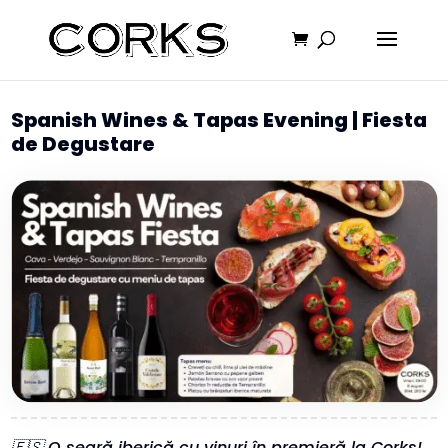
Spanish Wines & Tapas Evening | Fiesta
de Degustare
🇪🇸 O seară iberică cu vinuri în premieră la Corks!