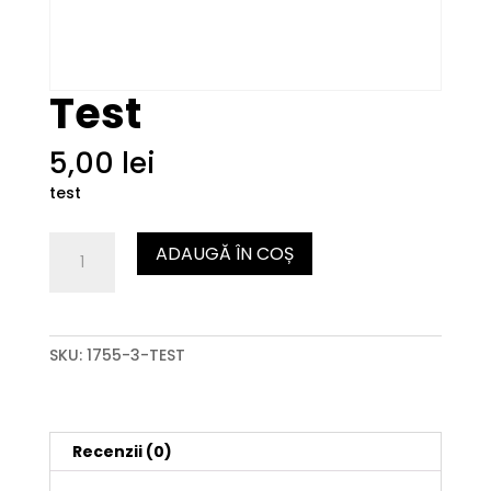
Test
5,00
lei
test
Cantitate
ADAUGĂ ÎN COȘ
Test
SKU:
1755-3-TEST
Recenzii (0)