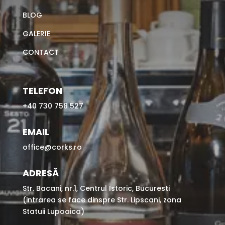
BLOG
GALERIE
CONTACT
TELEFON
+40 730 758 527
EMAIL
office@corks.ro
ADRESĂ
Str. Bacani, nr.1, Centrul Istoric, Bucuresti
(intrarea se face dinspre Str. Lipscani, zona
Statuii Lupoaica)