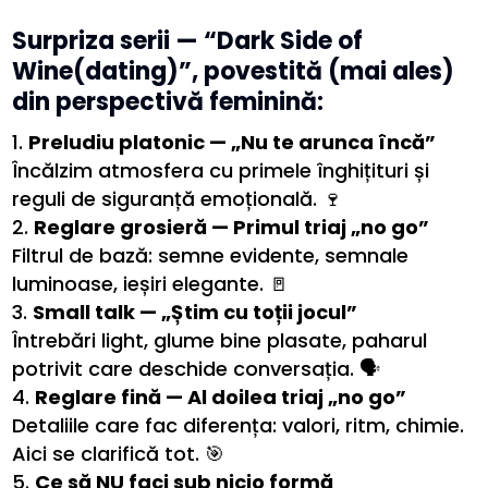
Surpriza serii — “Dark Side of
Wine(dating)”, povestită (mai ales)
din perspectivă feminină:
Preludiu platonic — „Nu te arunca încă”
Încălzim atmosfera cu primele înghițituri și
reguli de siguranță emoțională. 🍷
Reglare grosieră — Primul triaj „no go”
Filtrul de bază: semne evidente, semnale
luminoase, ieșiri elegante. 🚪
Small talk — „Știm cu toții jocul”
Întrebări light, glume bine plasate, paharul
potrivit care deschide conversația. 🗣️
Reglare fină — Al doilea triaj „no go”
Detaliile care fac diferența: valori, ritm, chimie.
Aici se clarifică tot. 🎯
Ce să NU faci sub nicio formă