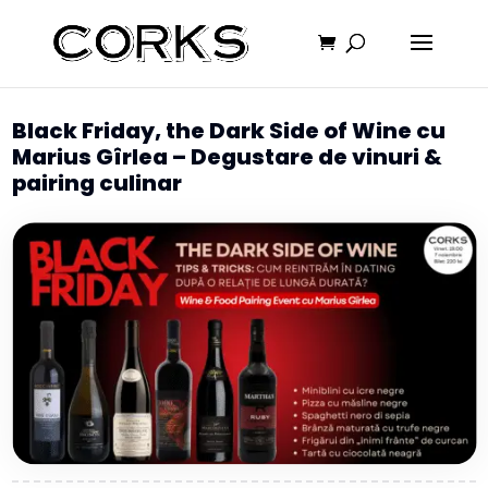
Black Friday, the Dark Side of Wine cu
Marius Gîrlea – Degustare de vinuri &
pairing culinar