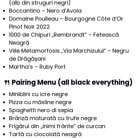
(alb din struguri negri)
Boccantino – Nero d’Avola
Domaine Poulleau – Bourgogne Côte d’Or
Pinot Noir 2022
1000 de Chipuri „Rembrandt” – Fetească
Neagră
Viile Metamorfosis „Via Marchizului” – Negru
de Drăgășani
Martha’s – Ruby Port
🍴 Pairing Menu (all black everything)
Miniblini cu icre negre
Pizza cu măsline negre
Spaghetti nero di sepia
Brânză maturată cu trufe negre
Frigărui din „inimi frânte” de curcan
Tartă cu ciocolată neagră