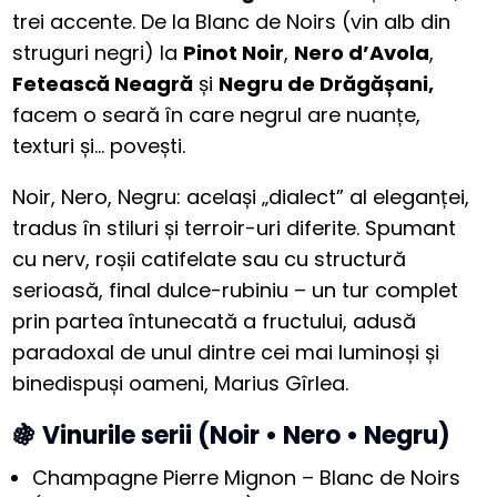
trei accente. De la Blanc de Noirs (vin alb din
struguri negri) la
Pinot Noir
,
Nero d’Avola
,
Fetească Neagră
și
Negru de Drăgășani,
facem o seară în care negrul are nuanțe,
texturi și… povești.
Noir, Nero, Negru: același „dialect” al eleganței,
tradus în stiluri și terroir-uri diferite. Spumant
cu nerv, roșii catifelate sau cu structură
serioasă, final dulce-rubiniu – un tur complet
prin partea întunecată a fructului, adusă
paradoxal de unul dintre cei mai luminoși și
binedispuși oameni, Marius Gîrlea.
🍇 Vinurile serii (Noir • Nero • Negru)
Champagne Pierre Mignon – Blanc de Noirs