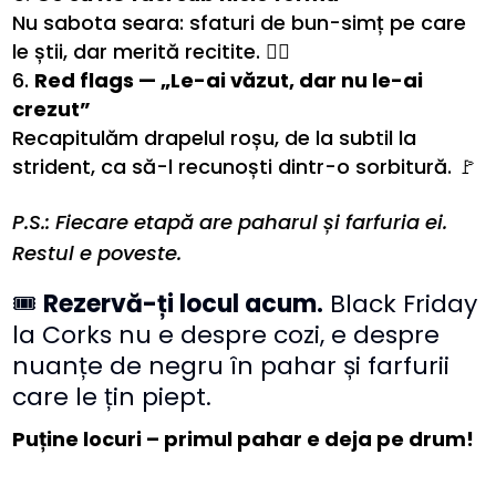
Nu sabota seara: sfaturi de bun-simț pe care
le știi, dar merită recitite. 🙅‍♀️
Red flags — „Le-ai văzut, dar nu le-ai
crezut”
Recapitulăm drapelul roșu, de la subtil la
strident, ca să-l recunoști dintr-o sorbitură. 🚩
P.S.: Fiecare etapă are paharul și farfuria ei.
Restul e poveste.
🎟️
Rezervă-ți locul acum.
Black Friday
la Corks nu e despre cozi, e despre
nuanțe de negru în pahar și farfurii
care le țin piept.
Puține locuri – primul pahar e deja pe drum!