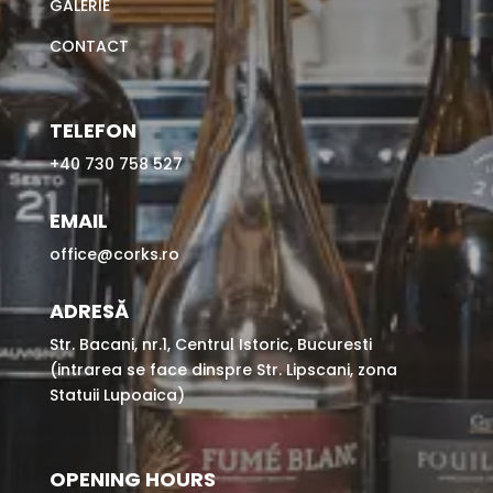
GALERIE
CONTACT
TELEFON
+40 730 758 527
EMAIL
office@corks.ro
ADRESĂ
Str. Bacani, nr.1, Centrul Istoric, Bucuresti
(intrarea se face dinspre Str. Lipscani, zona
Statuii Lupoaica)
OPENING HOURS