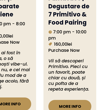
parate
Degustare de
liene
7 Primitivo &
Food Pairing
0 pm - 8:00
7:00 pm - 10:00
0,00lei
pm
hase Now
160,00lei
Purchase Now
ai fost în 
a, o să 
Vii să descoperi 
oști vibe-ul. 
Primitivo. Pleci cu 
nu, e cel mai 
un favorit, poate 
lu mod de a 
chiar cu două, și 
e acolo, fără 
cu pofta de a 
.
repeta experiența.
MORE INFO
MORE INFO