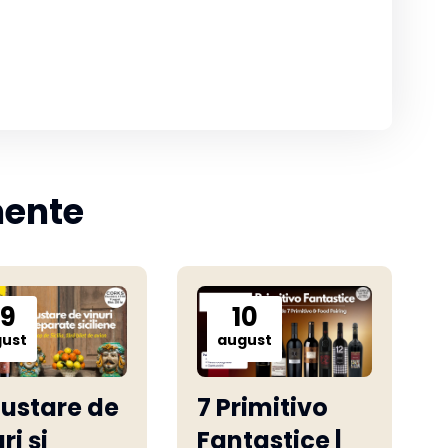
mente
9
10
ust
august
ustare de
7 Primitivo
ri și
Fantastice |