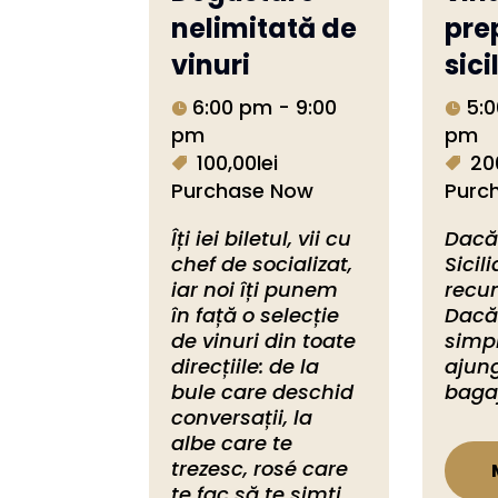
nelimitată de
pre
vinuri
sici
6:00 pm - 9:00
5:0
pm
pm
100,00lei
20
Purchase Now
Purc
Îți iei biletul, vii cu 
Dacă 
chef de socializat, 
Sicili
iar noi îți punem 
recun
în față o selecție 
Dacă 
de vinuri din toate 
simp
direcțiile: de la 
ajung
bule care deschid 
bagaj
conversații, la 
albe care te 
trezesc, rosé care 
te fac să te simți 