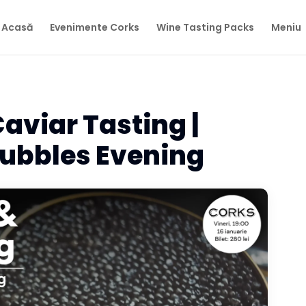
Acasă
Evenimente Corks
Wine Tasting Packs
Meniu
viar Tasting |
Bubbles Evening