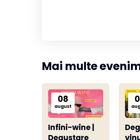
Mai multe eveni
08
0
august
aug
Infini-wine |
Deg
Degustare
vinu