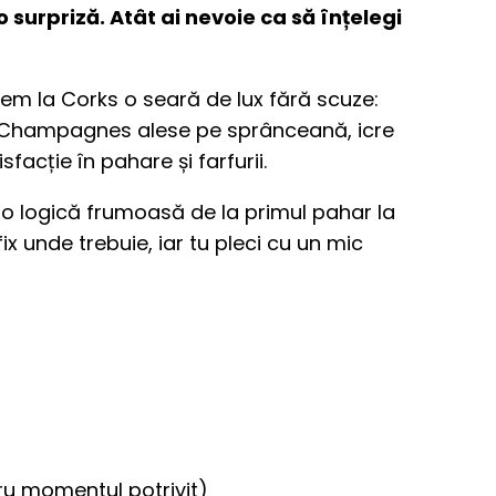
o surpriză. Atât ai nevoie ca să înțelegi
cem la Corks o seară de lux fără scuze:
5 Champagnes alese pe sprânceană, icre
sfacție în pahare și farfurii.
 o logică frumoasă de la primul pahar la
 fix unde trebuie, iar tu pleci cu un mic
u momentul potrivit)