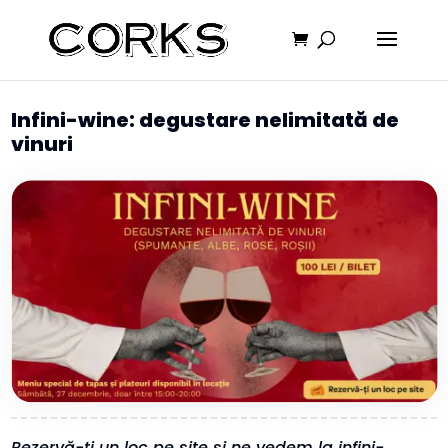
Infini-wine: degustare nelimitată de
vinuri
Rezervă-ți un loc pe site și ne vedem la infini-