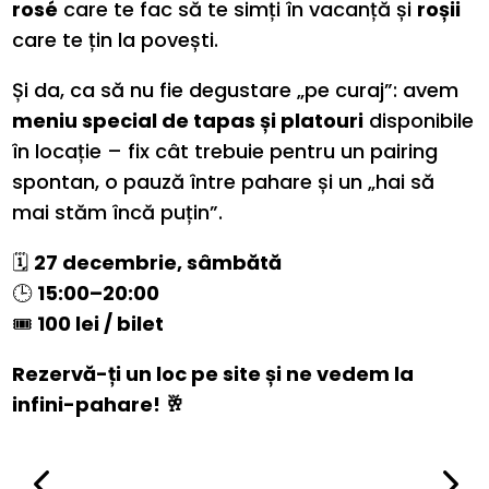
rosé
care te fac să te simți în vacanță și
roșii
care te țin la povești.
Și da, ca să nu fie degustare „pe curaj”: avem
meniu special de tapas și platouri
disponibile
în locație – fix cât trebuie pentru un pairing
spontan, o pauză între pahare și un „hai să
mai stăm încă puțin”.
🗓️
27 decembrie, sâmbătă
🕒
15:00–20:00
🎟️
100 lei / bilet
Rezervă-ți un loc pe site și ne vedem la
infini-pahare! 🥂