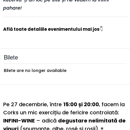
pahare!
Află toate detaliile evenimentului mai jos
👇
Bilete
Bilete are no longer available
Pe 27 decembrie, între
15:00 și 20:00
, facem la
Corks un mic exercițiu de fericire controlată:
INFINI-WINE
– adică
degustare nelimitată de
vinuri
(spumante, albe, rosé și roșii).🍷