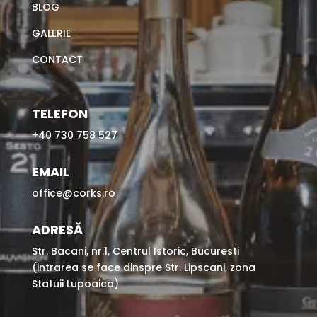
BLOG
GALERIE
CONTACT
TELEFON
+40 730 758 527
EMAIL
office@corks.ro
ADRESĂ
Str. Bacani, nr.1, Centrul Istoric, Bucuresti
(intrarea se face dinspre Str. Lipscani, zona
Statuii Lupoaica)